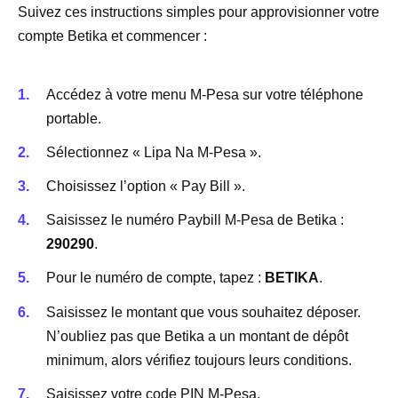
Suivez ces instructions simples pour approvisionner votre
compte Betika et commencer :
Accédez à votre menu M-Pesa sur votre téléphone
portable.
Sélectionnez « Lipa Na M-Pesa ».
Choisissez l’option « Pay Bill ».
Saisissez le numéro Paybill M-Pesa de Betika :
290290
.
Pour le numéro de compte, tapez :
BETIKA
.
Saisissez le montant que vous souhaitez déposer.
N’oubliez pas que Betika a un montant de dépôt
minimum, alors vérifiez toujours leurs conditions.
Saisissez votre code PIN M-Pesa.