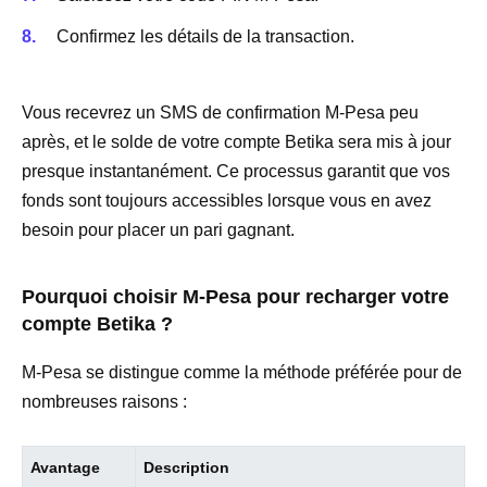
Confirmez les détails de la transaction.
Vous recevrez un SMS de confirmation M-Pesa peu
après, et le solde de votre compte Betika sera mis à jour
presque instantanément. Ce processus garantit que vos
fonds sont toujours accessibles lorsque vous en avez
besoin pour placer un pari gagnant.
Pourquoi choisir M-Pesa pour recharger votre
compte Betika ?
M-Pesa se distingue comme la méthode préférée pour de
nombreuses raisons :
Avantage
Description