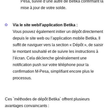
Pesa, suivie d’une autre de Betika confirmant la
mise à jour de votre solde.
Via le site web/l’application Betika :
Vous pouvez également initier un dépôt directement
depuis le site web ou l’application mobile Betika. Il
suffit de naviguer vers la section « Dépôt », de saisir
le montant souhaité et de suivre les instructions à
l’écran. Cela déclenche généralement une
notification push sur votre téléphone pour la
confirmation M-Pesa, simplifiant encore plus le
processus.
Ces `méthodes de dépôt Betika` offrent plusieurs
avantages convaincants :