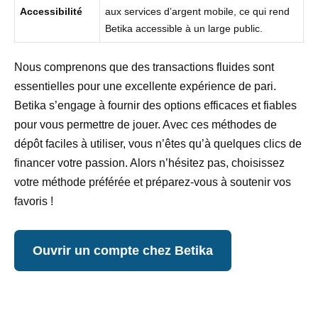
Accessibilité
aux services d’argent mobile, ce qui rend
Betika accessible à un large public.
Nous comprenons que des transactions fluides sont
essentielles pour une excellente expérience de pari.
Betika s’engage à fournir des options efficaces et fiables
pour vous permettre de jouer. Avec ces méthodes de
dépôt faciles à utiliser, vous n’êtes qu’à quelques clics de
financer votre passion. Alors n’hésitez pas, choisissez
votre méthode préférée et préparez-vous à soutenir vos
favoris !
Ouvrir un compte chez Betika