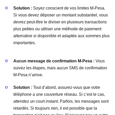
Solution :
Soyez conscient de vos limites M-Pesa.
Si vous devez déposer un montant substantiel, vous
devrez peut-être le diviser en plusieurs transactions
plus petites ou utiliser une méthode de paiement
alternative si disponible et adaptée aux sommes plus
importantes.
Aucun message de confirmation M-Pesa :
Vous
suivez les étapes, mais aucun SMS de confirmation
M-Pesa n’arrive.
Solution :
Tout d’abord, assurez-vous que votre
téléphone a une couverture réseau. Si c’est le cas,
attendez un court instant. Parfois, les messages sont
retardés. Si toujours rien, il est possible que la