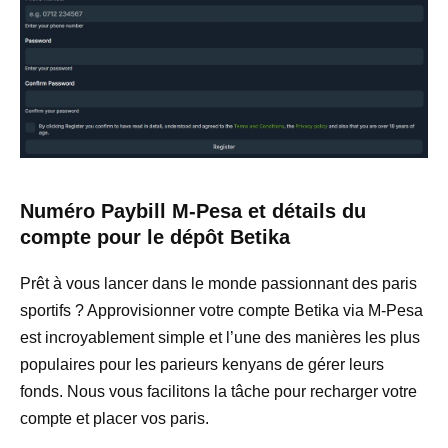
Numéro Paybill M-Pesa et détails du
compte pour le dépôt Betika
Prêt à vous lancer dans le monde passionnant des paris
sportifs ? Approvisionner votre compte Betika via M-Pesa
est incroyablement simple et l’une des manières les plus
populaires pour les parieurs kenyans de gérer leurs
fonds. Nous vous facilitons la tâche pour recharger votre
compte et placer vos paris.