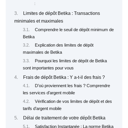
:
Limites de dépôt Betika : Transactions
minimales et maximales
Comprendre le seuil de dépôt minimum de
Betika
Explication des limites de dépôt
maximales de Betika
Pourquoi les limites de dépôt de Betika
sont importantes pour vous
Frais de dépôt Betika : Y a-t-il des frais ?
D’où proviennent les frais ? Comprendre
les services d’argent mobile
Vérification de vos limites de dépôt et des
tarifs d’argent mobile
Délai de traitement de votre dépôt Betika
Satisfaction Instantanée : La norme Betika