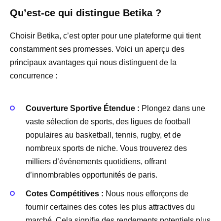
Qu’est-ce qui distingue Betika ?
Choisir Betika, c’est opter pour une plateforme qui tient
constamment ses promesses. Voici un aperçu des
principaux avantages qui nous distinguent de la
concurrence :
Couverture Sportive Étendue :
Plongez dans une
vaste sélection de sports, des ligues de football
populaires au basketball, tennis, rugby, et de
nombreux sports de niche. Vous trouverez des
milliers d’événements quotidiens, offrant
d’innombrables opportunités de paris.
Cotes Compétitives :
Nous nous efforçons de
fournir certaines des cotes les plus attractives du
marché. Cela signifie des rendements potentiels plus